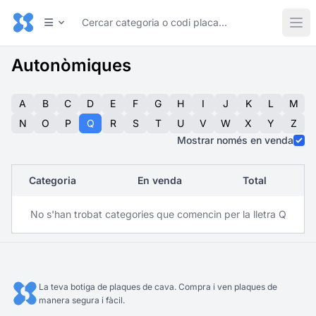
Autonòmiques
A
B
C
D
E
F
G
H
I
J
K
L
M
N
O
P
Q
R
S
T
U
V
W
X
Y
Z
Mostrar només en venda
Categoria
En venda
Total
No s'han trobat categories que comencin per la lletra Q
La teva botiga de plaques de cava. Compra i ven plaques de
manera segura i fàcil.