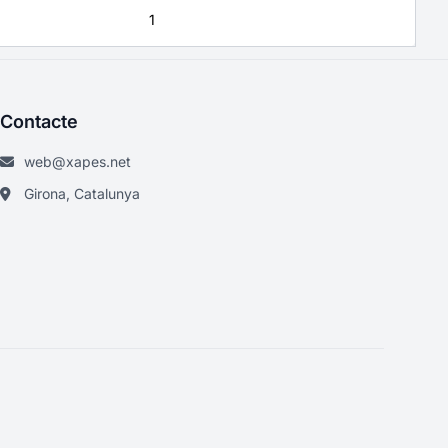
1
Contacte
web@xapes.net
Girona, Catalunya