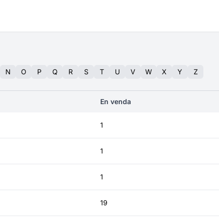
N
O
P
Q
R
S
T
U
V
W
X
Y
Z
En venda
1
1
1
19