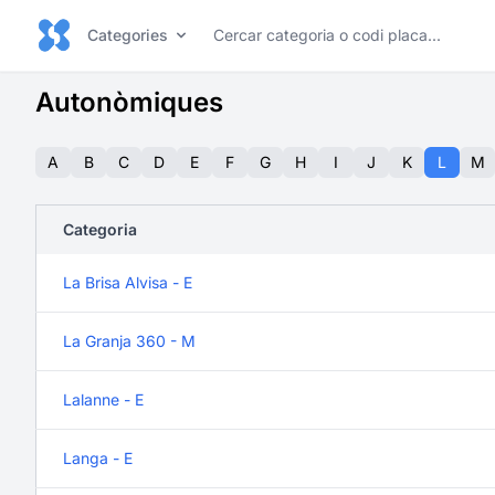
Categories
Autonòmiques
A
B
C
D
E
F
G
H
I
J
K
L
M
Categoria
La Brisa Alvisa - E
La Granja 360 - M
Lalanne - E
Langa - E