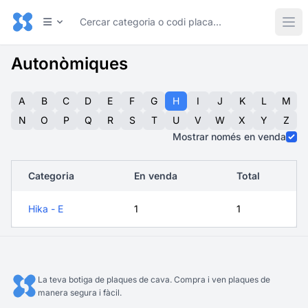
Autonòmiques
A
B
C
D
E
F
G
H
I
J
K
L
M
N
O
P
Q
R
S
T
U
V
W
X
Y
Z
Mostrar només en venda
Categoria
En venda
Total
Hika - E
1
1
La teva botiga de plaques de cava. Compra i ven plaques de
manera segura i fàcil.