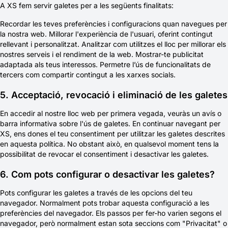
A XS fem servir galetes per a les següents finalitats:
Recordar les teves preferències i configuracions quan navegues per
la nostra web. Millorar l'experiència de l'usuari, oferint contingut
rellevant i personalitzat. Analitzar com utilitzes el lloc per millorar els
nostres serveis i el rendiment de la web. Mostrar-te publicitat
adaptada als teus interessos. Permetre l’ús de funcionalitats de
tercers com compartir contingut a les xarxes socials.
5. Acceptació, revocació i eliminació de les galetes
En accedir al nostre lloc web per primera vegada, veuràs un avís o
barra informativa sobre l'ús de galetes. En continuar navegant per
XS, ens dones el teu consentiment per utilitzar les galetes descrites
en aquesta política. No obstant això, en qualsevol moment tens la
possibilitat de revocar el consentiment i desactivar les galetes.
6. Com pots configurar o desactivar les galetes?
Pots configurar les galetes a través de les opcions del teu
navegador. Normalment pots trobar aquesta configuració a les
preferències del navegador. Els passos per fer-ho varien segons el
navegador, però normalment estan sota seccions com "Privacitat" o