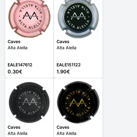
Caves
Caves
Alta Alella
Alta Alella
EALE147612
EALE151122
0.30€
1.90€
Caves
Caves
Alta Alella
Alta Alella