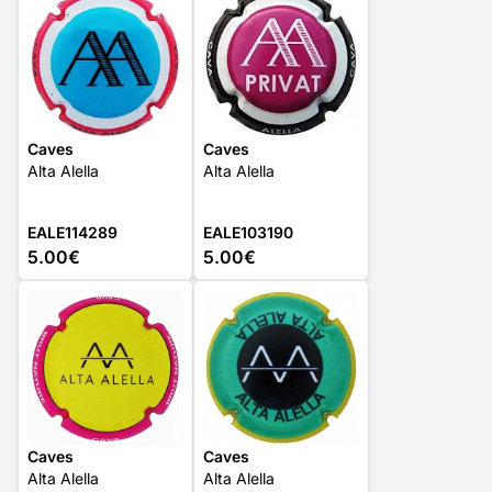
Caves
Caves
Alta Alella
Alta Alella
EALE114289
EALE103190
5.00€
5.00€
Caves
Caves
Alta Alella
Alta Alella