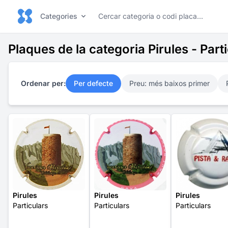
Categories
Plaques de la categoria Pirules - Part
Ordenar per:
Per defecte
Preu: més baixos primer
Pirules
Pirules
Pirules
Particulars
Particulars
Particulars