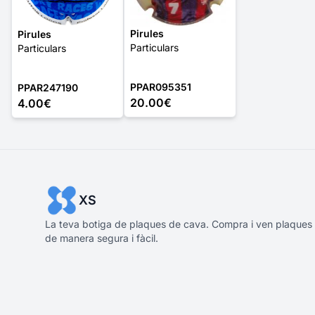
Pirules
Pirules
Particulars
Particulars
PPAR095351
PPAR247190
20.00€
4.00€
XS
La teva botiga de plaques de cava. Compra i ven plaques
de manera segura i fàcil.