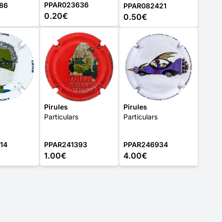
PPAR023636
86
PPAR082421
0.20€
0.50€
Pirules
Pirules
Particulars
Particulars
14
PPAR241393
PPAR246934
1.00€
4.00€