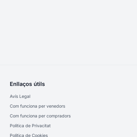
Enllaços útils
Avís Legal
Com funciona per venedors
Com funciona per compradors
Política de Privacitat
Política de Cookies