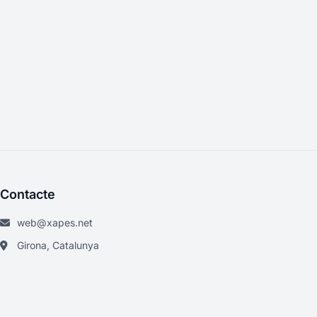
Contacte
web@xapes.net
Girona, Catalunya