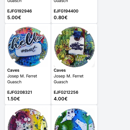
Guasch
Guasch
EJFG192946
EJFG194400
5.00€
0.80€
Caves
Caves
Josep M. Ferret
Josep M. Ferret
Guasch
Guasch
EJFG208321
EJFG212256
1.50€
4.00€