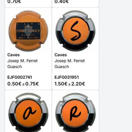
0.70€
0.40€
Caves
Caves
Josep M. Ferret
Josep M. Ferret
Guasch
Guasch
EJFG002741
EJFG031951
0.50€
0.75€
1.50€
2.20€
a
a