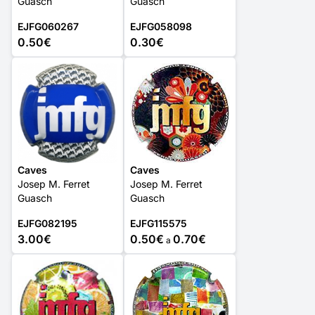
Guasch
Guasch
EJFG060267
EJFG058098
0.50€
0.30€
Caves
Caves
Josep M. Ferret
Josep M. Ferret
Guasch
Guasch
EJFG082195
EJFG115575
3.00€
0.50€
0.70€
a