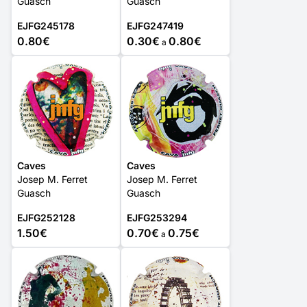
Guasch
Guasch
EJFG245178
EJFG247419
0.80€
0.30€
0.80€
a
Caves
Caves
Josep M. Ferret
Josep M. Ferret
Guasch
Guasch
EJFG252128
EJFG253294
1.50€
0.70€
0.75€
a