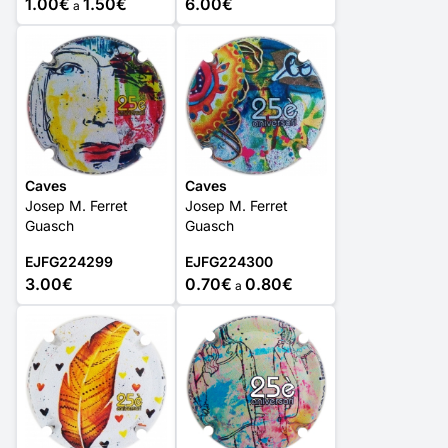
1.00€
1.50€
6.00€
a
Caves
Caves
Josep M. Ferret
Josep M. Ferret
Guasch
Guasch
EJFG224299
EJFG224300
3.00€
0.70€
0.80€
a