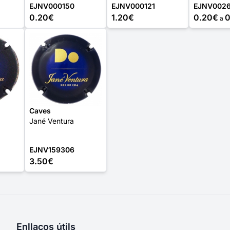
EJNV000150
EJNV000121
EJNV0026
0.20€
1.20€
0.20€
0
a
Caves
Jané Ventura
EJNV159306
3.50€
Enllaços útils