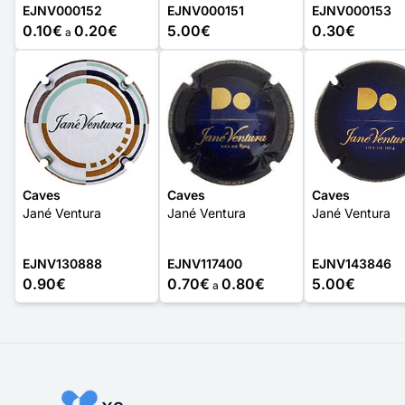
EJNV000152
EJNV000151
EJNV000153
0.10€
0.20€
5.00€
0.30€
a
Caves
Caves
Caves
Jané Ventura
Jané Ventura
Jané Ventura
EJNV130888
EJNV117400
EJNV143846
0.90€
0.70€
0.80€
5.00€
a