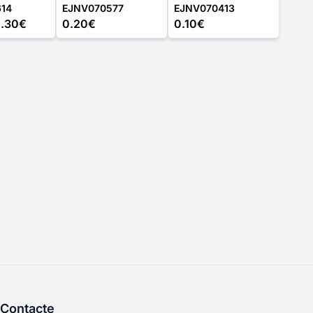
14
EJNV070577
EJNV070413
.30€
0.20€
0.10€
Contacte